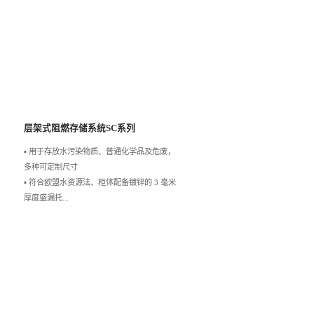
层架式阻燃存储系统SC系列
▪️ 用于存放水污染物质、普通化学品及危废，
多种可定制尺寸
▪️ 符合欧盟水资源法、柜体配备镀锌的 3 毫米
厚度盛漏托...