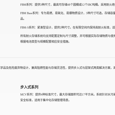
FBM系列：提供3种尺寸，最高可存储48个圆桶或12个IBC吨桶。采用耐
FBM Base系列：专为易燃、易氧化、易爆物质设计，3种尺寸可选，存储
品。
FBM-S系列：紧凑型设计，提供2种尺寸。在有限空间内保持高耐火标准，
所有耐火存储系统均支持配置定制与尺寸调整，并可根据实际存储物质与使
根据电池类型与规模配置相应安全措施。
化学品及危险废弃物设计，兼具阻燃性能与存储灵活性，提供步入式与层架式两类解决方案，
步入式系列
MCV系列：提供4种标准尺寸，最大存储面积可达17平方米。系统针对水
安全标准，适用于集中化存储管理场景。