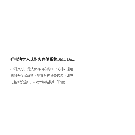
锂电池步入式耐火存储系统BMC Ba...
▪️ 7种尺寸，最大储存面积约30平方米▪️ 锂电
池耐火存储系统可配置各种设备选项（如充
电基础设施）。▪️ 双面钢结构和门的耐...