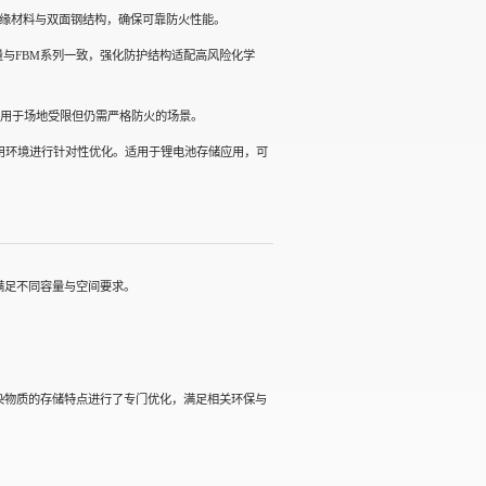
火绝缘材料与双面钢结构，确保可靠防火性能。
容量与FBM系列一致，强化防护结构适配高风险化学
适用于场地受限但仍需严格防火的场景。
用环境进行针对性优化。适用于锂电池存储应用，可
满足不同容量与空间要求。
污染物质的存储特点进行了专门优化，满足相关环保与