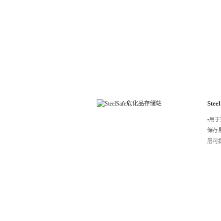
Ste
▪️
储存
层可提