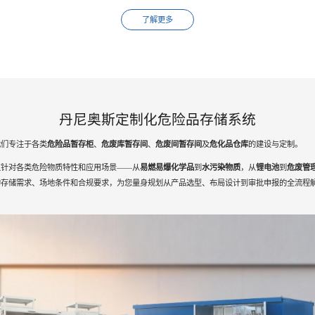
了解更多
丹尼奥斯定制化危险品存储系统
我们专注于各类
危险品暂存柜
、
危废库暂存间
、
危废间暂存间
及
危化品仓库
的建设与定制。
仅针对各类危险物质特性和应用场景——从
易燃易爆化学品
到
水污染物质
，从
锂电池
到
危废管
的存储需求、场地条件和合规要求，为您量身规划从产品选型、布局设计到审批申报的全流程