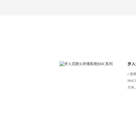
步入
▪️
BMC
方米，