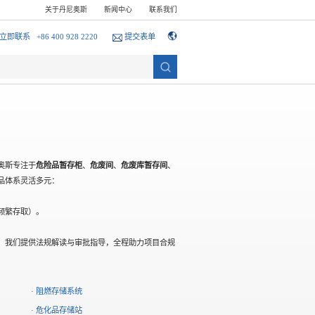
关于丹尼奥斯
新闻中心
联系我们
立即联系
+86 400 928 2220
提交表单
奥斯专注于
危险品暂存柜
、
危废间
、
危废库暂存间
、
品体系灵活多元：
频繁存取）。
。
，我们提供法规解读与审批指导，全程助力项目合规
· 阻燃存储系统
· 危化品存储站