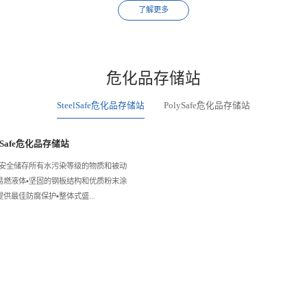
了解更多
危化品存储站
SteelSafe危化品存储站
PolySafe危化品存储站
elSafe危化品存储站
用于安全储存所有水污染等级的物质和被动
易燃液体▪️坚固的钢板结构和优质粉末涂
供最佳防腐保护▪️整体式盛...