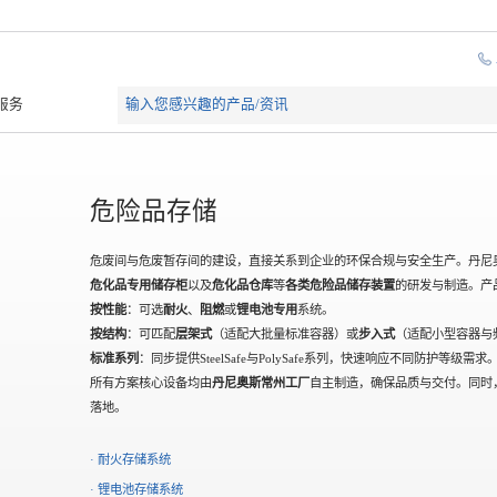
服务
危险品存储
危废间与危废暂存间的建设，直接关系到企业的环保合规与安全生产。丹尼
危化品专用储存柜
以及
危化品仓库
等
各类危险品储存装置
的研发与制造。产
按性能
：可选
耐火
、
阻燃
或
锂电池专用
系统。
按结构
：可匹配
层架式
（适配大批量标准容器）或
步入式
（适配小型容器与
标准系列
：同步提供SteelSafe与PolySafe系列，快速响应不同防护等级需求
所有方案核心设备均由
丹尼奥斯常州工厂
自主制造，确保品质与交付。同时
落地。
· 耐火存储系统
· 锂电池存储系统