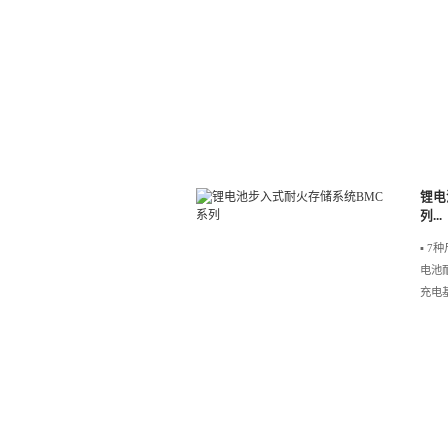
锂电
列...
▪️ 
电池
充电基