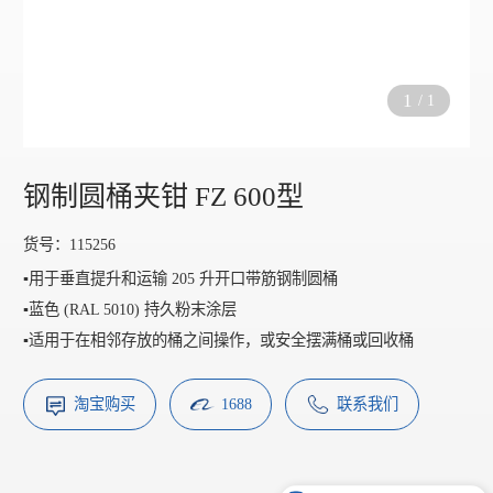
1
/
1
钢制圆桶夹钳 FZ 600型
货号：115256
▪️用于垂直提升和运输 205 升开口带筋钢制圆桶
▪️蓝色 (RAL 5010) 持久粉末涂层
▪️适用于在相邻存放的桶之间操作，或安全摆满桶或回收桶
淘宝购买
1688
联系我们