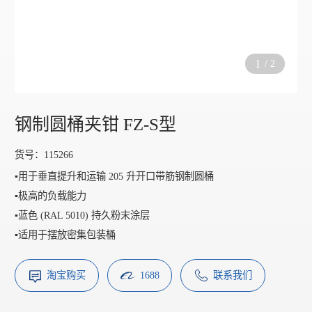
1
/
2
钢制圆桶夹钳 FZ-S型
货号：115266
▪️用于垂直提升和运输 205 升开口带筋钢制圆桶
▪️极高的负载能力
▪️蓝色 (RAL 5010) 持久粉末涂层
▪️适用于摆放密集包装桶
淘宝购买
1688
联系我们