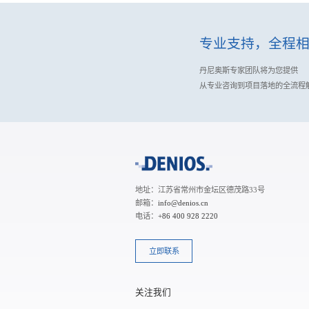
专业支持，全程
丹尼奥斯专家团队将为您提供
从专业咨询到项目落地的全流程
地址：江苏省常州市金坛区德茂路33号
邮箱：
info@denios.cn
电话：
+86 400 928 2220
立即联系
关注我们