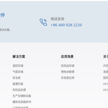
相伴
电话咨询
+86 400 928 2220
解决方案。
解决方案
应用场景
关
温控存储
危险品存储
丹
气瓶存储
锂电池管理
发
安全柜
实验室应用
团
盛漏托盘
DE
危险品处理
DE
生产及辅助设备
罐体及容器系列