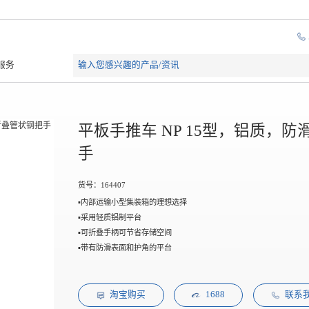
服务
平板手推车 NP 15型，铝质，
手
货号：164407
▪️内部运输小型集装箱的理想选择
▪️采用轻质铝制平台
▪️可折叠手柄可节省存储空间
▪️带有防滑表面和护角的平台
淘宝购买
1688
联系