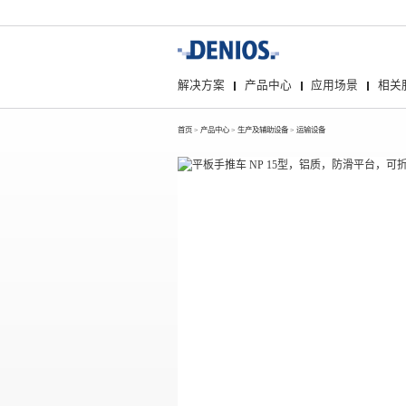
解决方案
产品中心
应用场景
相关
首页
>
产品中心
>
生产及辅助设备
>
运输设备