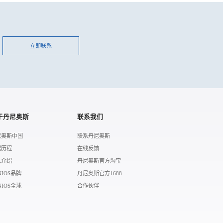
立即联系
于丹尼奥斯
联系我们
尼奥斯中国
联系丹尼奥斯
展历程
在线反馈
队介绍
丹尼奥斯官方淘宝
NIOS品牌
丹尼奥斯官方1688
NIOS全球
合作伙伴