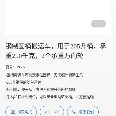
1
/
4
钢制圆桶搬运车，用于205升桶，承
重250千克，2个承重万向轮
货号：195075
▪️圆桶搬运车可快速定位圆桶，无需额外辅助工具
▪️205升钢桶的简单运输
▪️特别低，便于从下方进入和提升倾斜的圆桶
▪️手柄和杠杆相结合，可以安全地翻转圆桶，并方便运输
淘宝购买
1688
联系我们