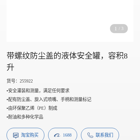
1
/
3
带螺纹防尘盖的液体安全罐，容积8
升
货号：255922
▪️安全灌装和测量，满足任何要求
▪️配有防尘盖、旋入式喷嘴、手柄和测量标记
▪️由环保聚乙烯（PE）制成
▪️耐油和多种化学品
淘宝购买
1688
联系我们