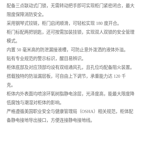
配备三点联动式门锁，无需转动把手即可实现柜门紧密闭合，最大
限度保障消防安全。
采用钢琴式铰链，柜门启闭顺滑，可轻松实现 180 度开合。
柜门标配两把钥匙，还可按需加装挂锁，实现双人双锁的安全管理
模式。
内置 50 毫米高的防泄漏接液槽，可防止意外泼洒的液体外溢。
贴有专业规范的警示标识，醒目易辨识。
柜体底部及对应顶部均设有双组通风孔，且孔位均配备阻火装置。
搭载独特的防溢漏层板，可自由上下调节，承重能力达 120 千
克。
柜体内外表面均喷涂环氧树脂静电涂层，光泽度高，能最大限度降
低腐蚀与潮湿对柜体的影响。
严格遵循美国职业安全与健康管理局（OSHA）相关规范，柜体配
备静电接地导出接口，方便连接静电接地线。