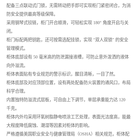
配备三点联动式门锁，无需转动把手即可实现柜门紧密闭合，为消
防安全提供最高等级保障。
采用钢琴式铰链，柜门开合顺滑，可轻松实现 180° 角度开启与关
闭。
柜门标配两把钥匙，还可按需选配挂锁，实现 “双人双锁” 的安全
管理模式。
柜体底部设有 50 毫米高的防泄漏接液槽，可防止意外泼洒的液体
向外溢流。
柜体表面贴有专业规范的警示标识，醒目清晰，一目了然。
柜体底部及对应顶部位置，设有两处配备防火装置的通风口，布局
科学合理。
内置独特防溢流式层板，可自由上下调节，单层承重能力达 120
千克。
柜体内外均采用环氧树脂静电喷涂工艺处理，表面光洁度高，能最
大程度降低腐蚀、潮湿等因素对柜体的影响。
严格遵循美国职业安全与健康管理局（OSHA）相关规范，柜体配