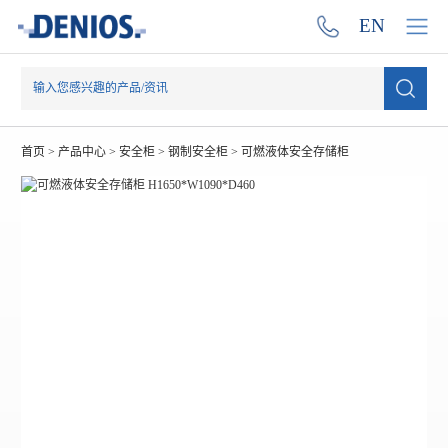
EN
首页
>
产品中心
>
安全柜
>
钢制安全柜
>
可燃液体安全存储柜