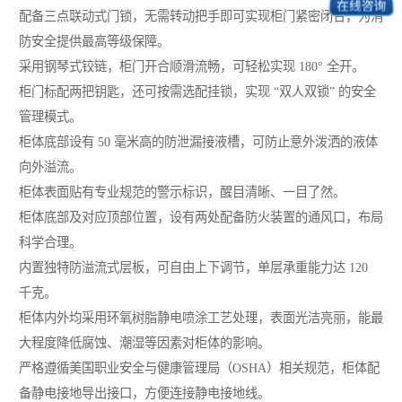
配备三点联动式门锁，无需转动把手即可实现柜门紧密闭合，为消
防安全提供最高等级保障。
采用钢琴式铰链，柜门开合顺滑流畅，可轻松实现 180° 全开。
柜门标配两把钥匙，还可按需选配挂锁，实现 “双人双锁” 的安全
管理模式。
柜体底部设有 50 毫米高的防泄漏接液槽，可防止意外泼洒的液体
向外溢流。
柜体表面贴有专业规范的警示标识，醒目清晰、一目了然。
柜体底部及对应顶部位置，设有两处配备防火装置的通风口，布局
科学合理。
内置独特防溢流式层板，可自由上下调节，单层承重能力达 120
千克。
柜体内外均采用环氧树脂静电喷涂工艺处理，表面光洁亮丽，能最
大程度降低腐蚀、潮湿等因素对柜体的影响。
严格遵循美国职业安全与健康管理局（OSHA）相关规范，柜体配
备静电接地导出接口，方便连接静电接地线。