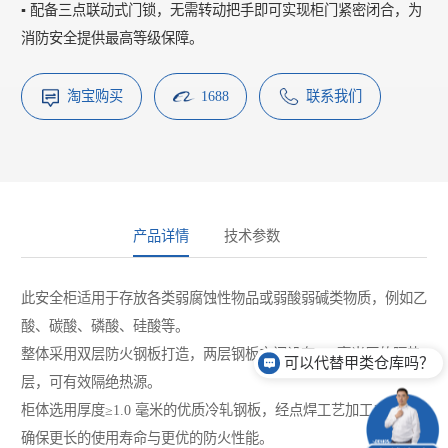
▪️ 配备三点联动式门锁，无需转动把手即可实现柜门紧密闭合，为
消防安全提供最高等级保障。
淘宝购买
1688
联系我们
产品详情
技术参数
此安全柜适用于存放各类弱腐蚀性物品或弱酸弱碱类物质，例如乙
酸、碳酸、磷酸、硅酸等。
整体采用双层防火钢板打造，两层钢板之间设有 38 毫米厚的隔热
可以代替甲类仓库吗？
层，可有效隔绝热源。
柜体选用厚度≥1.0 毫米的优质冷轧钢板，经点焊工艺加工成型，
确保更长的使用寿命与更优的防火性能。