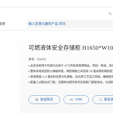
服务
可燃液体安全存储柜 H1650*W109
货号：335670
▪️ 此安全柜用于存放闪点高于 45℃的各类易燃物品，例如：柴油、
▪️ 整体采用双层防火钢板构造，两层钢板之间设有 38 毫米厚的隔热
▪️ 采用厚度≥1.0 毫米的优质冷轧钢板，经点焊工艺加工而成，确
▪️ 配备三点联动式门锁，无需转动把手即可实现柜门紧密闭合，为消
淘宝购买
1688
联系