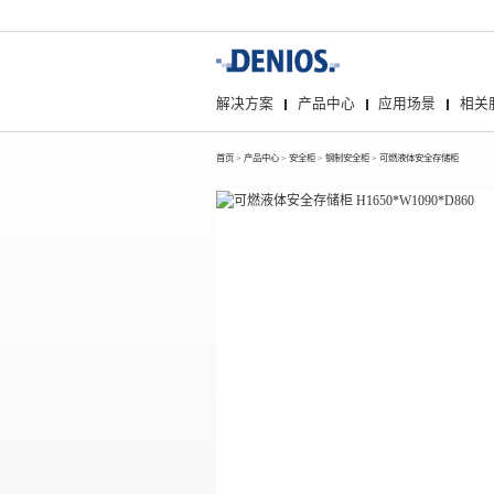
解决方案
产品中心
应用场景
相关
首页
>
产品中心
>
安全柜
>
钢制安全柜
>
可燃液体安全存储柜