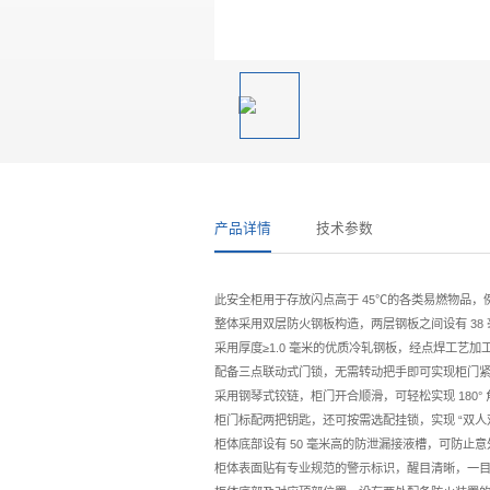
产品详情
技术参数
此安全柜用于存放闪点高于 45℃的各类易燃物品
整体采用双层防火钢板构造，两层钢板之间设有 38
采用厚度≥1.0 毫米的优质冷轧钢板，经点焊工艺
配备三点联动式门锁，无需转动把手即可实现柜门
采用钢琴式铰链，柜门开合顺滑，可轻松实现 180°
柜门标配两把钥匙，还可按需选配挂锁，实现 “双人
柜体底部设有 50 毫米高的防泄漏接液槽，可防止
柜体表面贴有专业规范的警示标识，醒目清晰，一