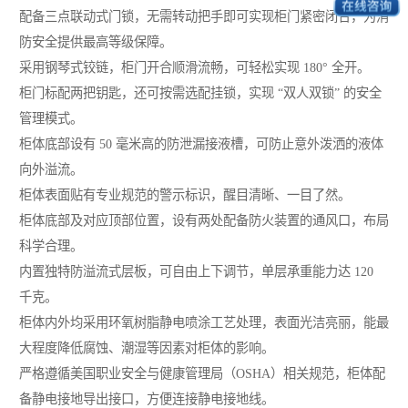
配备三点联动式门锁，无需转动把手即可实现柜门紧密闭合，为消
防安全提供最高等级保障。
采用钢琴式铰链，柜门开合顺滑流畅，可轻松实现 180° 全开。
柜门标配两把钥匙，还可按需选配挂锁，实现 “双人双锁” 的安全
管理模式。
柜体底部设有 50 毫米高的防泄漏接液槽，可防止意外泼洒的液体
向外溢流。
柜体表面贴有专业规范的警示标识，醒目清晰、一目了然。
柜体底部及对应顶部位置，设有两处配备防火装置的通风口，布局
科学合理。
内置独特防溢流式层板，可自由上下调节，单层承重能力达 120
千克。
柜体内外均采用环氧树脂静电喷涂工艺处理，表面光洁亮丽，能最
大程度降低腐蚀、潮湿等因素对柜体的影响。
严格遵循美国职业安全与健康管理局（OSHA）相关规范，柜体配
备静电接地导出接口，方便连接静电接地线。