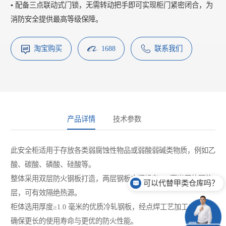
▪️ 配备三点联动式门锁，无需转动把手即可实现柜门紧密闭合，为
消防安全提供最高等级保障。
淘宝购买
1688
联系我们
产品详情
技术参数
此安全柜适用于存放各类弱腐蚀性物品或弱酸弱碱类物质，例如乙
酸、碳酸、磷酸、硅酸等。
整体采用双层防火钢板打造，两层钢板之间设有 38 毫米厚的隔热
可以代替甲类仓库吗？
层，可有效隔绝热源。
柜体选用厚度≥1.0 毫米的优质冷轧钢板，经点焊工艺加工成型，
确保更长的使用寿命与更优的防火性能。