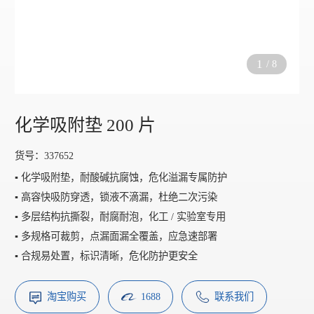
1
/
8
化学吸附垫 200 片
货号：337652
▪️ 化学吸附垫，耐酸碱抗腐蚀，危化溢漏专属防护
▪️ 高容快吸防穿透，锁液不滴漏，杜绝二次污染
▪️ 多层结构抗撕裂，耐腐耐泡，化工 / 实验室专用
▪️ 多规格可裁剪，点漏面漏全覆盖，应急速部署
▪️ 合规易处置，标识清晰，危化防护更安全
淘宝购买
1688
联系我们