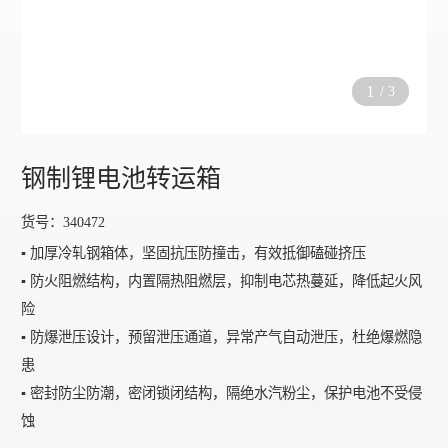
1
/
3
钢制锂电池转运箱
货号：340472
▪️ 加厚冷轧钢箱体，坚固抗压防撞击，有效抵御磕碰挤压
▪️ 防火阻燃结构，内置隔热阻燃层，抑制电芯热蔓延，降低起火风
险
▪️ 防爆泄压设计，预留泄压通道，异常产气自动泄压，杜绝爆燃隐
患
▪️ 密封防尘防潮，密闭锁闭结构，隔绝水汽粉尘，保护电池不受侵
蚀