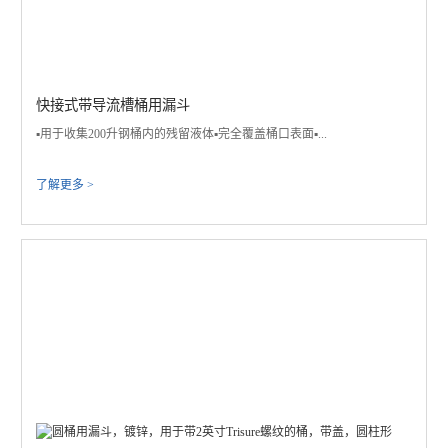
快接式带导流槽桶用漏斗
▪️用于收集200升钢桶内的残留液体▪️完全覆盖桶口表面▪...
了解更多 >