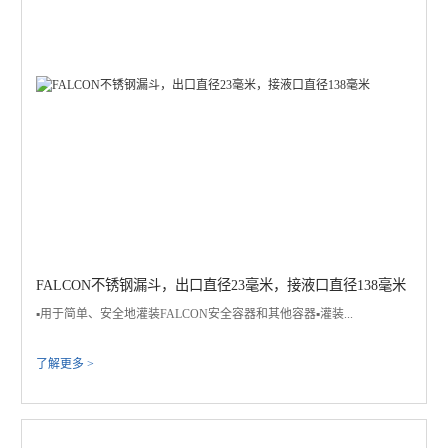
FALCON不锈钢漏斗，出口直径23毫米，接液口直径138毫米
▪️用于简单、安全地灌装FALCON安全容器和其他容器▪️灌装...
了解更多 >