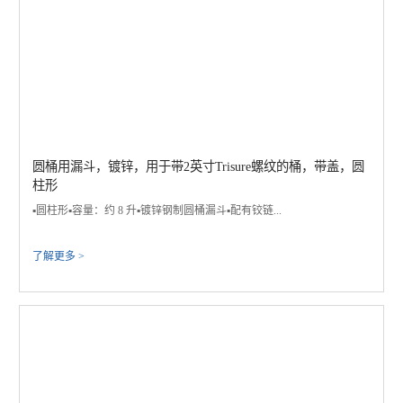
圆桶用漏斗，镀锌，用于带2英寸Trisure螺纹的桶，带盖，圆
柱形
▪️圆柱形▪️容量：约 8 升​▪️镀锌钢制圆桶漏斗▪️配有铰链...
了解更多 >