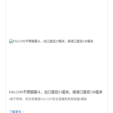
FALCON不锈钢漏斗，出口直径23毫米，接液口直径138毫米
▪️用于简单、安全地灌装FALCON安全容器和其他容器▪️灌装...
了解更多 >