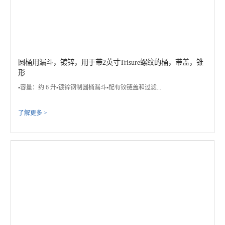
圆桶用漏斗，镀锌，用于带2英寸Trisure螺纹的桶，带盖，锥
形
▪️容量：约 6 升▪️镀锌钢制圆桶漏斗​▪️配有铰链盖和过滤...
了解更多 >